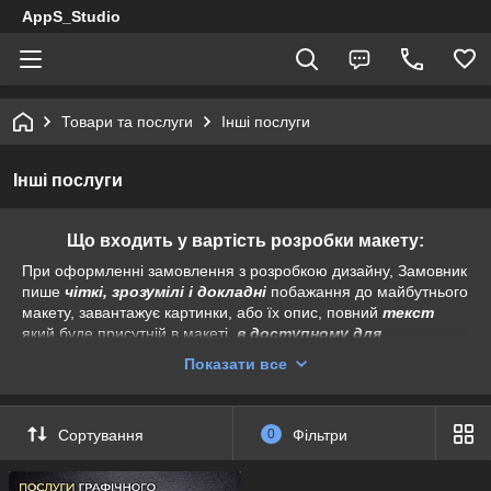
AppS_Studio
Товари та послуги
Інші послуги
Інші послуги
Що входить у вартість розробки макету:
При оформленні замовлення з розробкою дизайну, Замовник
пише
чіткі, зрозумілі і докладні
побажання до майбутнього
макету, завантажує картинки, або їх опис, повний
текст
який буде присутній в макеті,
в доступному для
копіювання вигляді
. Для рекламних матеріалів необхідно
Показати все
короткий ознайомчий опис конкретного роду діяльності або
продукції.
Вимоги до завантажуваних картинок:
Сортування
0
Фільтри
- Тип: JPG, PNG, TIFF, PSD, CDR.
- рздільна здатність має бути не менше 300 dpi.
1. ПРОСТИЙ МАКЕТ - 50 грн. (1-2 робочі дні)