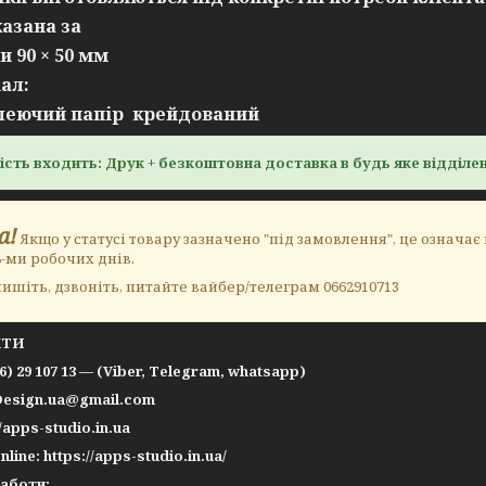
казана за
и 90 × 50 мм
ал:
леючий папір крейдований
ість входить: Друк + безкоштовна доставка в будь яке відділен
а!
Якщо у статусі товару зазначено "під замовлення", це означає
8-ми робочих днів.
ишіть, дзвоніть, питайте вайбер/телеграм 0662910713
КТИ
66) 29 107 13 — (Viber, Telegram, whatsapp)
Design.ua@gmail.com
//apps-studio.in.ua
nline: https://apps-studio.in.ua/
работи: