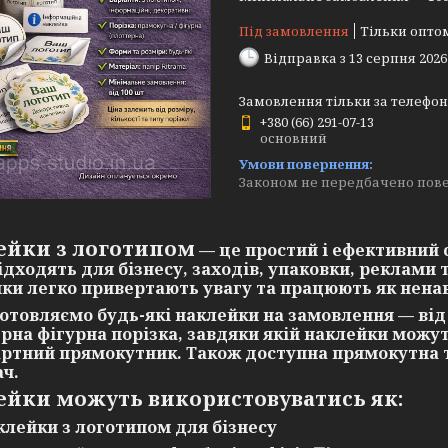
Під замовлення
Тільки опто
Відправка з 13 серпня 2026
Замовлення тільки за телефо
+380 (66) 291-07-13
основний
Законом не передбачено пове
ейки з логотипом
— це простий і ефективний 
ідходять для бізнесу, заходів, упаковки, реклами
ки легко привертають увагу та працюють як нена
готовляємо
будь-які наклейки на замовлення
— від
рна фігурна порізка
, завдяки якій наклейки можу
ртний прямокутник. Також доступна
прямокутна т
ач.
ейки можуть використовуватись як:
клейки з логотипом для бізнесу