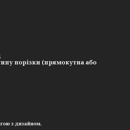

 типу порізки
(прямокутна або
гою з дизайном.
.