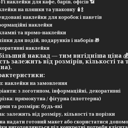
-Fi наклейки
для кафе, барів, офісів 📶
клейки на пляшки та упаковку 🧴🍾
ендовані наклейки для коробок і пакетів
формаційні наклейки
кламні та промо-наклейки
ліпки для подій, подарунків і наборів 🎁
коративні наклейки
більший наклад — тим вигідніша ціна

сть залежить від
розмірів, кількості та
на).
рактеристики:
п: наклейки на замовлення
ріанти: з логотипом, інформаційні, декоративні
різка: прямокутна / фігурна (плоттерна)
рми та розміри: будь-які
на: залежить від розміру, кількості та порізки
на надати готовий макет або скористатися допомо
ки виготовляються під конкретні потреби клієнта