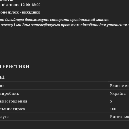
-п’ятниця 12:00-18:00
онеділок - вихідний
ші дизайнери допоможуть створити оригінальний макет
заявку і ми Вам зателефонуємо протягом півгодини для уточнення 
ТЕРИСТИКИ
ні
ик
Власне в
 виробник
Україна
 виготовлення
5
льний тираж
100
слуги
Виготовле