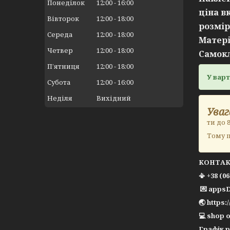
Понеділок
12:00
16:00
ціна в
Вівторок
12:00
18:00
розмір
Середа
12:00
18:00
Матері
Четвер
12:00
18:00
Самок
Пʼятниця
12:00
18:00
У варт
Субота
12:00
16:00
Неділя
Вихідний
Уваг
ти до 
Тому п
КОНТА
📳 +38 (0
💌 apps
🌏 https:
💻 shop o
Графік 