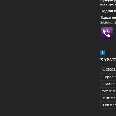
вівторок
Неділя-п
Також на
Залиште 
ХАРАК
Основ
Виробн
Країна
термін
Мініма
Тип по