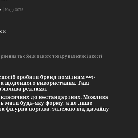
м
Код:
0075
ном
рнення та обмін даного товару належної якості
спосіб зробити бренд помітним 👀✨
 та щоденного використання. Такі
в’язлива реклама.
 класичних до нестандартних. Можлива
ть мати будь-яку форму, а не лише
а фігурна порізка
, залежно від дизайну