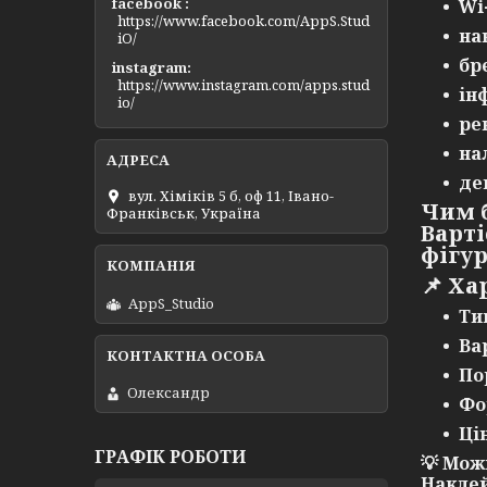
facebook
Wi
https://www.facebook.com/AppS.Stud
на
iO/
бр
instagram
https://www.instagram.com/apps.stud
ін
io/
ре
на
де
вул. Хіміків 5 б, оф 11, Івано-
Чим
Франківськ, Україна
Варті
фігур
📌
Ха
AppS_Studio
Ти
Ва
По
Олександр
Фо
Ці
ГРАФІК РОБОТИ
💡 Мож
Наклей