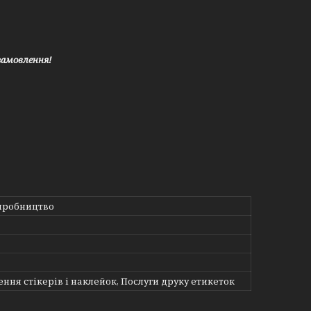
замовлення!
иробництво
ння стікерів і наклейок, Послуги друку етикеток