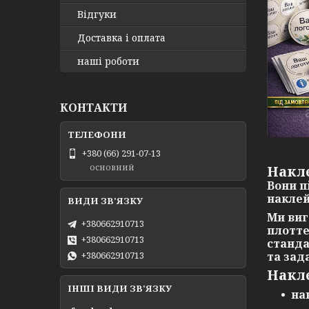
Відгуки
Доставка і оплата
наші роботи
КОНТАКТИ
+380 (66) 291-07-13
основний
Накл
Вони п
наклей
Ми ви
+380662910713
плотте
+380662910713
станда
та зад
+380662910713
Накл
ІНШІ ВИДИ ЗВ'ЯЗКУ
на