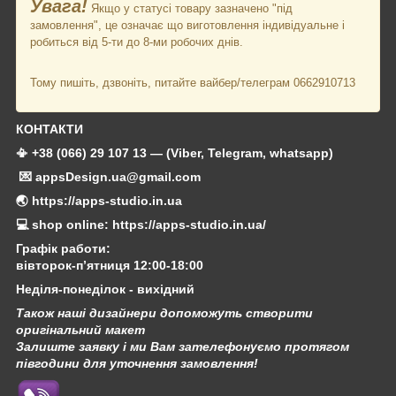
Увага!
Якщо у статусі товару зазначено "під
замовлення", це означає що виготовлення індивідуальне і
робиться від 5-ти до 8-ми робочих днів.
Тому пишіть, дзвоніть, питайте вайбер/телеграм 0662910713
КОНТАКТИ
📳 +38 (066) 29 107 13 — (Viber, Telegram, whatsapp)
💌 appsDesign.ua@gmail.com
🌏 https://apps-studio.in.ua
💻 shop online: https://apps-studio.in.ua/
Графік работи:
вівторок-п’ятниця 12:00-18:00
Неділя-понеділок - вихідний
Також наші дизайнери допоможуть створити
оригінальний макет
Залиште заявку і ми Вам зателефонуємо протягом
півгодини для уточнення замовлення!