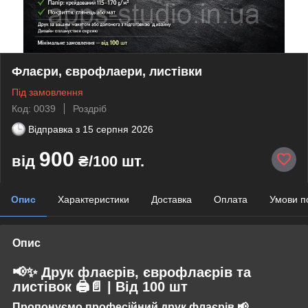
Флаєри, єврофлаери, листівки
Під замовлення
Код: 0039
Роздріб
Відправка з
15 серпня 2026
900
від
₴/100 шт.
Опис
Характеристики
Доставка
Оплата
Умови п
Опис
📢✨ Друк флаєрів, єврофлаєрів та
листівок 🖨️📄 | Від 100 шт
Пропонуємо професійний друк флаєрів 📢,