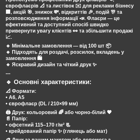
єврофлаєрів 📐 та листівок ✉️ для реклами бізнесу
🏢, акцій 🎯, знижок 💸, відкриттів 🎉, подій 🎊 та
розповсюдження інформації 📣. Флаєри — це
ефективний та доступний спосіб швидко
привернути увагу клієнтів 👀 та збільшити продажі
📈.
🔹 Мінімальне замовлення — від 100 шт 📦
🔹 Підходять для роздачі, розсилок, вкладень у
замовлення 🛍️
🔹 Яскравий дизайн та чіткий друк ✨
---
🔹 Основні характеристики:
📐 Формати:
• А6, А5
• єврофлаєр (DL / 210×99 мм)
🖨️ Друк: кольоровий 🌈 або чорно-білий 🖤
📄 Папір:
• офсетний 115–170 г/м² 📃
• крейдований папір ✨ (глянець або мат)
🎨 Друк за вашим макетом або допомога з