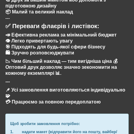
підготовкою дизайну
📦 Малий та великий наклад
---
✅ Переваги флаєрів і листівок:
📣 Ефективна реклама за мінімальний бюджет
👁️ Легко привертають увагу
🎯 Підходять для будь-якої сфери бізнесу
🛍️ Зручно розповсюджувати
📉 Чим більший наклад — тим вигідніша ціна 💰
Оптовий друк дозволяє значно зекономити на
кожному екземплярі 📊.
---
📌 Усі замовлення виготовляються індивідуально
🧩
💳 Працюємо за повною передоплатою
Щоб зробити замовлення потрібно:
1.
надати макет (відправити його на пошту, вайбер/