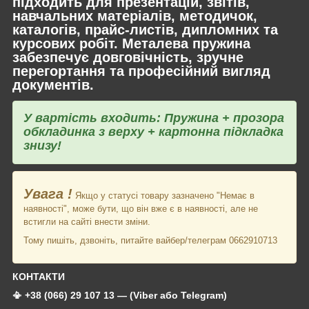
підходить для презентацій, звітів,
навчальних матеріалів, методичок,
каталогів, прайс-листів, дипломних та
курсових робіт. Металева пружина
забезпечує довговічність, зручне
перегортання та професійний вигляд
документів.
У вартість входить: Пружина + прозора
обкладинка з верху + картонна підкладка
знизу!
Увага !
Якщо у статусі товару зазначено "Немає в
наявності", може бути, що він вже є в наявності, але не
встигли на сайті внести зміни.
Тому пишіть, дзвоніть, питайте вайбер/телеграм 0662910713
КОНТАКТИ
📳 +38 (066) 29 107 13 — (Viber або Telegram)