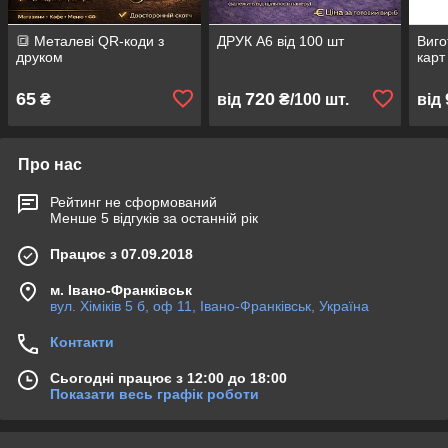
🔳 Металеві QR-коди з
ДРУК А6 від 100 шт
Виго
друком
карт
65
720
₴
від
₴/100 шт.
від
Про нас
Рейтинг не сформований
Менше 5 відгуків за останній рік
Працює з 07.09.2018
м. Івано-Франківськ
вул. Хіміків 5 б, оф 11, Івано-Франківськ, Україна
Контакти
Сьогодні працює з 12:00 до 18:00
Показати весь графік роботи