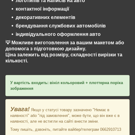
логотипів та написів на авто
контактної інформації
декоративних елементів
брендування службових автомобілів
індивідуального оформлення авто
💡 Можливе виготовлення за вашим макетом або
допомога з підготовкою дизайну.
Ціна залежить від
розміру, складності вирізки та
кількості
.
У вартість входить: вініл кольоровий + плоттерна поріка
зображення
Увага!
Якщо у статусі товару зазначено "Немає в
наявності" або "під замовлення", може бути, що він вже є в
наявності, але не встигли на сайті внести зміни.
Тому пишіть, дзвоніть, питайте вайбер/телеграм 0662910713