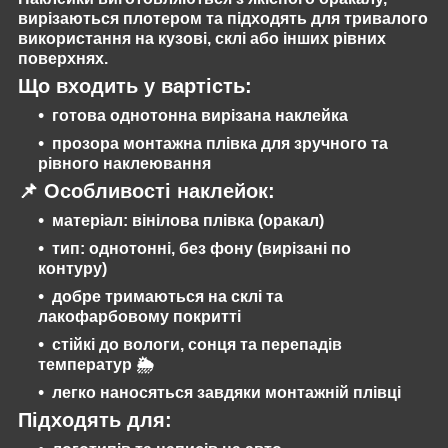
вирізаються
плотером
та підходять для тривалого
використання на кузові, склі або інших рівних
поверхнях.
Що входить у вартість:
готова
однотонна вирізана наклейка
прозора монтажна плівка
для зручного та
рівного наклеювання
📌
Особливості наклейок:
матеріал: вінілова плівка (оракал)
тип:
однотонні, без фону
(вирізані по
контуру)
добре тримаються на склі та
лакофарбовому покритті
стійкі до вологи, сонця та перепадів
температур 🌦️
легко наносяться завдяки монтажній плівці
Підходять для: