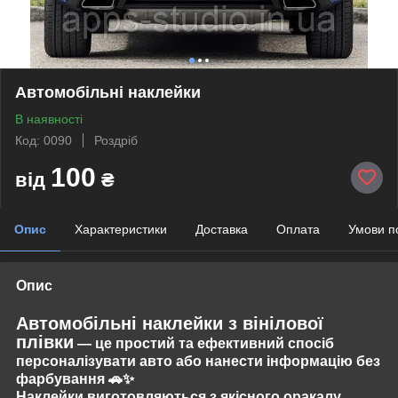
Автомобільні наклейки
В наявності
Код: 0090
Роздріб
100
від
₴
Опис
Характеристики
Доставка
Оплата
Умови п
Опис
Автомобільні наклейки з вінілової
плівки
— це простий та ефективний спосіб
персоналізувати авто або нанести інформацію без
фарбування 🚗✨
Наклейки виготовляються з
якісного оракалу
,