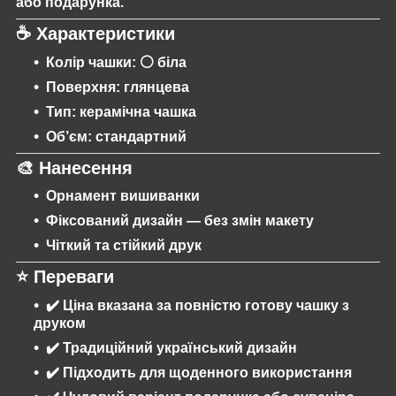
або подарунка.
☕
Характеристики
Колір чашки: ⚪
біла
Поверхня:
глянцева
Тип:
керамічна чашка
Об’єм:
стандартний
🎨
Нанесення
Орнамент вишиванки
Фіксований дизайн —
без змін макету
Чіткий та стійкий друк
⭐
Переваги
✔️ Ціна вказана
за повністю готову чашку з
друком
✔️ Традиційний український дизайн
✔️ Підходить для щоденного використання