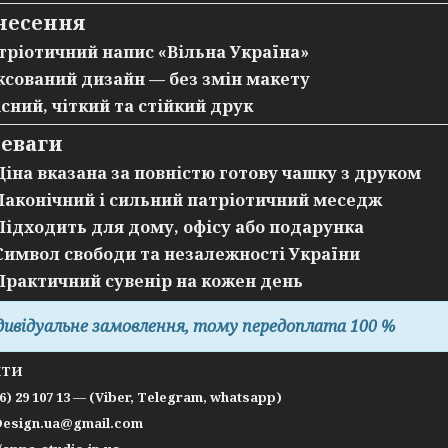
несення
тріотичний напис «Вільна Україна»
ксований дизайн —
без змін макету
існий, чіткий та стійкий друк
еваги
 Ціна вказана
за повністю готову чашку з друком
 Лаконічний і сильний патріотичний меседж
 Підходить для дому, офісу або подарунка
 Символ свободи та незалежності України
 Практичний сувенір на кожен день
дивідуальне замовлення, тому передоплата 100 %
КТИ
66) 29 107 13 — (Viber, Telegram, whatsapp)
Design.ua@gmail.com