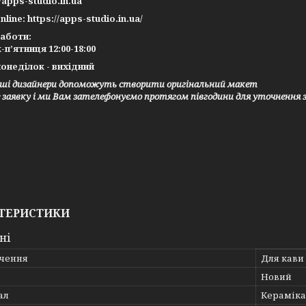
//apps-studio.in.ua
nline: https://apps-studio.in.ua/
работи:
-п’ятниця 12:00-18:00
онеділок - вихідний
ші дизайнери допоможуть створити оригінальний макет
заявку і ми Вам зателефонуємо протягом півгодини для уточнення 
ТЕРИСТИКИ
ні
чення
Для кави
Новий
ал
Кераміка