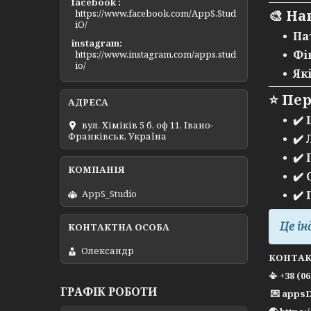
facebook
🎨
На
https://www.facebook.com/AppS.Stud
iO/
Па
instagram
Фі
https://www.instagram.com/apps.stud
io/
Як
⭐
Пер
✔️
вул. Хіміків 5 б, оф 11, Івано-
Франківськ, Україна
✔️
✔️
✔️
AppS_Studio
✔️
Це ін
Олександр
КОНТА
📳 +38 (0
ГРАФІК РОБОТИ
💌 apps