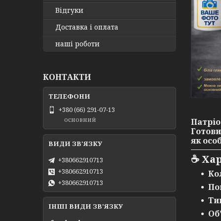
Відгуки
Доставка і оплата
наші роботи
КОНТАКТИ
+380 (66) 291-07-13
основний
Патрі
Готови
як осо
☕
Ха
+380662910713
+380662910713
Ко
+380662910713
По
Ти
ІНШІ ВИДИ ЗВ'ЯЗКУ
Об