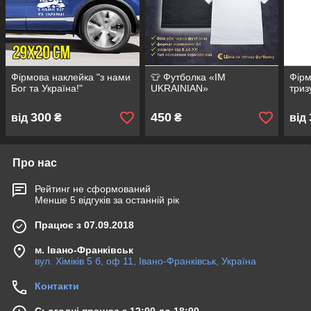
Фірмова наклейка "з нами
👕 Футболка «IM
Фірм
Бог та Україна!"
UKRAINIAN»
триз
300
450
від
₴
₴
від
Про нас
Рейтинг не сформований
Менше 5 відгуків за останній рік
Працює з 07.09.2018
м. Івано-Франківськ
вул. Хіміків 5 б, оф 11, Івано-Франківськ, Україна
Контакти