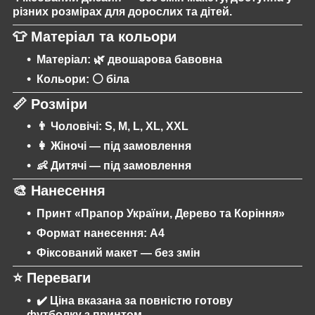
різних розмірах для дорослих та дітей.
👕
Матеріал та кольори
Матеріал: 🌿
двошарова бавовна
Кольори: ⚪
біла
📏
Розміри
👨 Чоловічі: S, M, L, XL, XXL
👩 Жіночі — під замовлення
👶 Дитячі — під замовлення
🎨
Нанесення
Принт «Прапор України, Дерево та Коріння»
Формат нанесення:
А4
Фіксований макет —
без змін
⭐
Переваги
✔️ Ціна вказана
за повністю готову
футболку з принтом