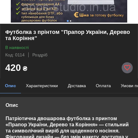
Футболка з прінтом "Прапор України, Дерево
та Коріння"
В наявності
Код: 0114
Роздріб
420
₴
Опис
Характеристики
Доставка
Оплата
Умови п
Опис
Патріотична
двошарова футболка з принтом
«Прапор України, Дерево та Коріння»
— стильний
та символічний виріб для щоденного носіння.
Фіксований дизайн —
без змін макету
, доступна у