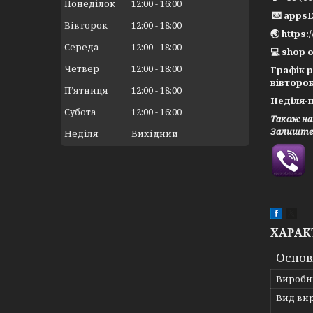
Понеділок
12:00
16:00
💌 apps
Вівторок
12:00
18:00
🌏 https:
Середа
12:00
18:00
💻 shop o
Четвер
12:00
18:00
Графік 
вівторок
Пʼятниця
12:00
18:00
Неділя-п
Субота
12:00
16:00
Також на
Залиште 
Неділя
Вихідний
ХАРАК
Основ
Виробн
Вид ви