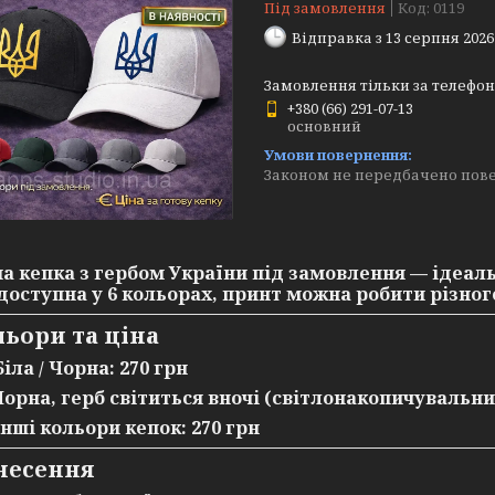
Під замовлення
Код:
0119
Відправка з 13 серпня 2026
Замовлення тільки за телефо
+380 (66) 291-07-13
основний
Законом не передбачено пове
на
кепка з гербом України
під замовлення — ідеаль
доступна у
6 кольорах
, принт можна робити
різног
ьори та ціна
Біла / Чорна:
270 грн
Чорна, герб світиться вночі (світлонакопичувальни
Інші кольори кепок:
270 грн
несення