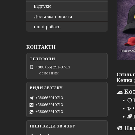
Відгуки
Доставка і оплата
наші роботи
КОНТАКТИ
+380 (66) 291-07-13
основний
Стиль
Кепка 
🧢
Кол
+380662910713
⚪
+380662910713
✨
+380662910713
🌈
ІНШІ ВИДИ ЗВ'ЯЗКУ
🎨
На