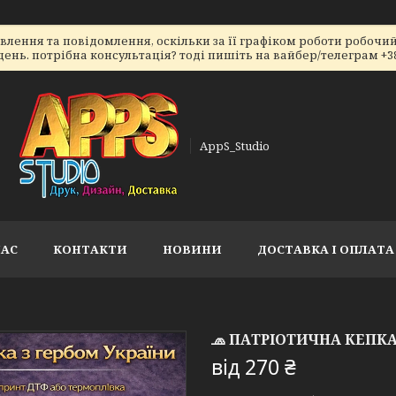
ення та повідомлення, оскільки за її графіком роботи робочий 
ь. потрібна консультація? тоді пишіть на вайбер/телеграм +38066
AppS_Studio
НАС
КОНТАКТИ
НОВИНИ
ДОСТАВКА І ОПЛАТА
🧢 ПАТРІОТИЧНА КЕПКА
від
270 ₴