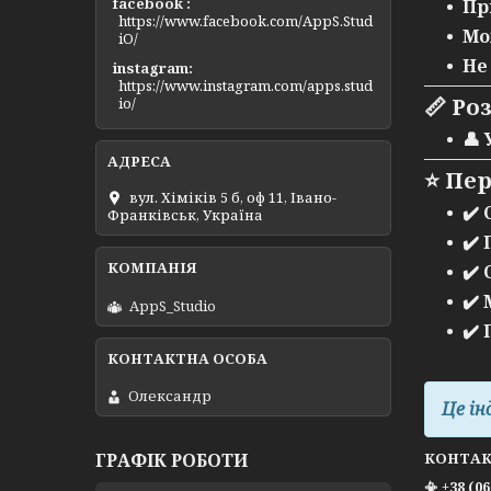
facebook
Пр
https://www.facebook.com/AppS.Stud
Мо
iO/
Не
instagram
https://www.instagram.com/apps.stud
📏
Ро
io/
👤
⭐
Пер
вул. Хіміків 5 б, оф 11, Івано-
✔️
Франківськ, Україна
✔️
✔️
✔️
AppS_Studio
✔️
Олександр
Це ін
КОНТА
ГРАФІК РОБОТИ
📳 +38 (0