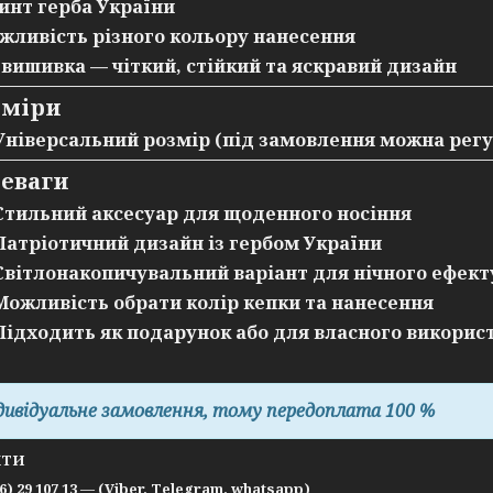
инт герба України
жливість
різного кольору нанесення
 вишивка — чіткий, стійкий та яскравий дизайн
зміри
 Універсальний розмір (під замовлення можна рег
еваги
 Стильний аксесуар для щоденного носіння
 Патріотичний дизайн із гербом України
 Світлонакопичувальний варіант для нічного ефект
 Можливість обрати колір кепки та нанесення
 Підходить як подарунок або для власного викорис
дивідуальне замовлення, тому передоплата 100 %
КТИ
66) 29 107 13 — (Viber, Telegram, whatsapp)