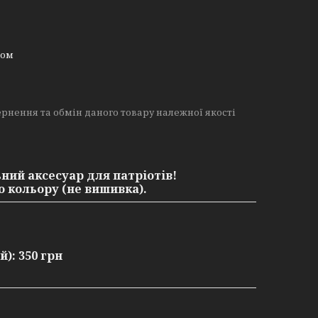
ном
рнення та обмін даного товару належної якості
ний аксесуар для патріотів!
о кольору (не вишивка)
.
й):
350 грн