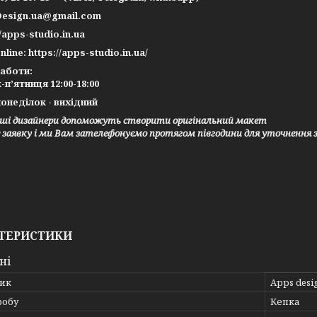
Design.ua@gmail.com
//apps-studio.in.ua
nline: https://apps-studio.in.ua/
работи:
-п’ятниця 12:00-18:00
онеділок - вихідний
ші дизайнери допоможуть створити оригінальний макет
заявку і ми Вам зателефонуємо протягом півгодини для уточнення 
ТЕРИСТИКИ
ні
ик
Apps desig
робу
Кепка