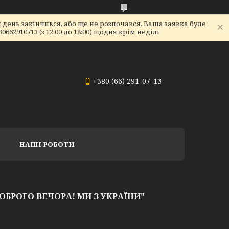
день закінчився, або ще не розпочався. Ваша заявка буде
2910713 (з 12:00 до 18:00) щодня крім неділі
+380 (66) 291-07-13
НАШІ РОБОТИ
ОБРОГО ВЕЧОРА! МИ З УКРАЇНИ"