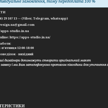
дивідуальне замовлення, тому передоплата 100 %
КТИ
66) 29 107 13 — (Viber, Telegram, whatsapp)
Design.ua@gmail.com
//apps-studio.in.ua
nline: https://apps-studio.in.ua/
работи:
-п’ятниця 12:00-18:00
онеділок - вихідний
ші дизайнери допоможуть створити оригінальний макет
заявку і ми Вам зателефонуємо протягом півгодини для уточнення 
ТЕРИСТИКИ