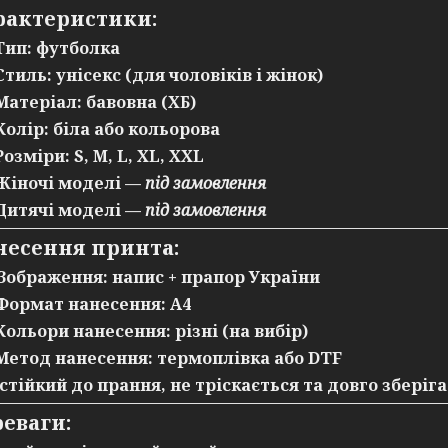
рактеристики:
 Тип: футболка
 Стиль:
унісекс (для чоловіків і жінок)
 Матеріал:
бавовна (ХБ)
 Колір: біла або кольорова
 Розміри:
S, M, L, XL, XXL
 Жіночі моделі —
під замовлення
 Дитячі моделі —
під замовлення
анесення принта:
️ Зображення: напис + прапор України
 Формат нанесення:
A4
 Кольори нанесення: різні (на вибір)
 Метод нанесення:
термоплівка або DTF
стійкий до прання, не тріскається та довго зберіга
еваги: