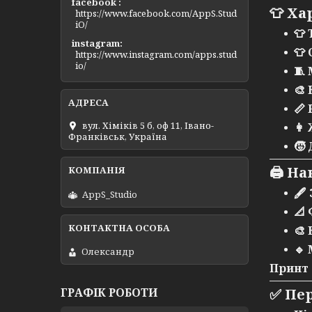
facebook
👕 Ха
https://www.facebook.com/AppS.Stud
iO/
👕
instagram
👕
https://www.instagram.com/apps.stud
io/
🧵
🎨
📏
вул. Хіміків 5 б, оф 11, Івано-
👩
Франківськ, Україна
🧒
🖨️ Н
🖋
AppS_Studio
📐
🎨
🔹
Олександр
Принт 
✅ Пер
ГРАФІК РОБОТИ