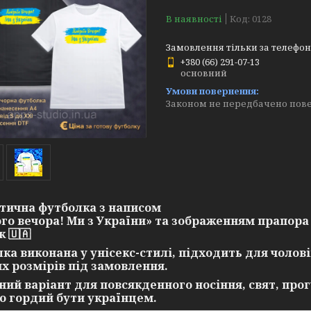
В наявності
Код:
0128
Замовлення тільки за телефо
+380 (66) 291-07-13
основний
Законом не передбачено пове
тична футболка з написом
го вечора! Ми з України»
та зображенням
прапора
 🇺🇦
ка виконана у
унісекс-стилі
, підходить
для чолові
х розмірів під замовлення
.
ний варіант для повсякденного носіння, свят, прог
то гордий бути українцем.