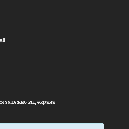
ей
ся залежно від екрана