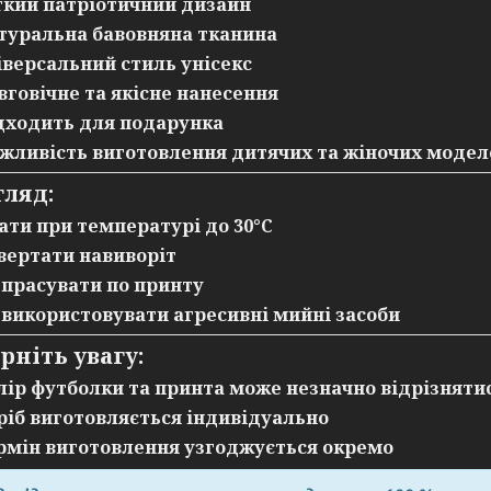
ткий патріотичний дизайн
туральна бавовняна тканина
іверсальний стиль унісекс
вговічне та якісне нанесення
дходить для подарунка
жливість виготовлення дитячих та жіночих модел
гляд:
ати при температурі до 30°C
вертати навиворіт
 прасувати по принту
 використовувати агресивні мийні засоби
ерніть увагу:
лір футболки та принта може незначно відрізняти
ріб виготовляється індивідуально
рмін виготовлення узгоджується окремо