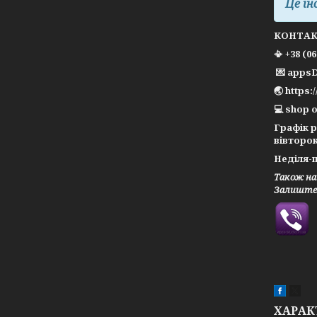
Це ін
КОНТА
📳 +38 (0
💌 apps
🌏 https:
💻 shop o
Графік 
вівторок
Неділя-п
Також на
Залиште 
ХАРАК