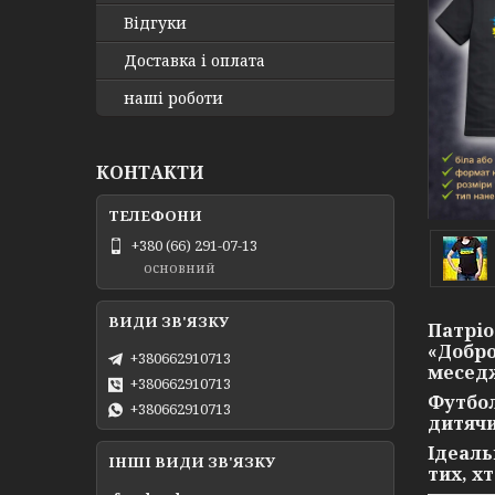
Відгуки
Доставка і оплата
наші роботи
КОНТАКТИ
+380 (66) 291-07-13
основний
Патріо
«Добро
+380662910713
меседж
+380662910713
Футбол
+380662910713
дитячи
Ідеаль
ІНШІ ВИДИ ЗВ'ЯЗКУ
тих, х