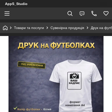
AppS_Studio
Товари та послуги
Сувенірна продукція
Друк на футб