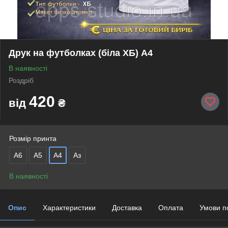
Друк на футболках (біла ХБ) А4
В наявності
Роздріб
420
від
₴
Розмір принта
А6
А5
А4
Аз
В наявності
Опис
Характеристики
Доставка
Оплата
Умови п