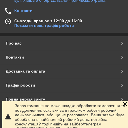
вул. Хіміків 5 б, оф 11, Івано-Франківськ, Україна
Контакти
Сьогодні працює з 12:00 до 16:00
Показати весь графік роботи
Про нас
Контакти
Доставка та оплата
Графік роботи
Повна версія сайту
Зараз компанія не може швидко обробляти замовлення та
повідомлення, оскільки за її графіком роботи робочий
Сайт створено на маркетплейсі
Prom.ua
день закінчився, або ще не розпочався. Ваша заявка буде
оброблена в найближчий робочий день. потрібна
консультація? тоді пишіть на вайбер/телеграм
Політика конфіденційності