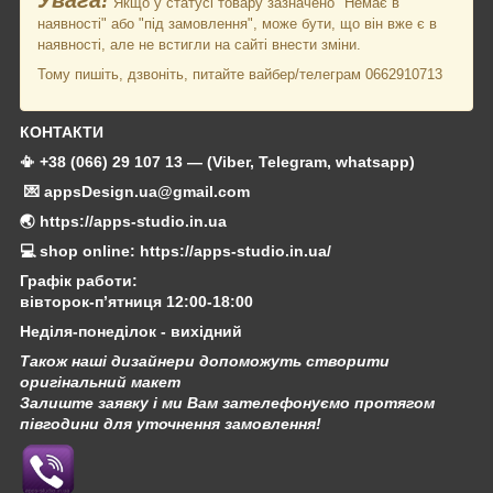
Якщо у статусі товару зазначено "Немає в
наявності" або "під замовлення", може бути, що він вже є в
наявності, але не встигли на сайті внести зміни.
Тому пишіть, дзвоніть, питайте вайбер/телеграм 0662910713
КОНТАКТИ
📳 +38 (066) 29 107 13 — (Viber, Telegram, whatsapp)
💌 appsDesign.ua@gmail.com
🌏 https://apps-studio.in.ua
💻 shop online: https://apps-studio.in.ua/
Графік работи:
вівторок-п’ятниця 12:00-18:00
Неділя-понеділок - вихідний
Також наші дизайнери допоможуть створити
оригінальний макет
Залиште заявку і ми Вам зателефонуємо протягом
півгодини для уточнення замовлення!