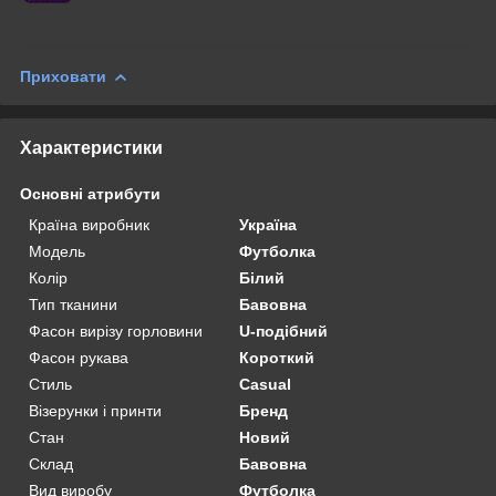
Приховати
Характеристики
Основні атрибути
Країна виробник
Україна
Модель
Футболка
Колір
Білий
Тип тканини
Бавовна
Фасон вирізу горловини
U-подібний
Фасон рукава
Короткий
Стиль
Casual
Візерунки і принти
Бренд
Стан
Новий
Склад
Бавовна
Вид виробу
Футболка