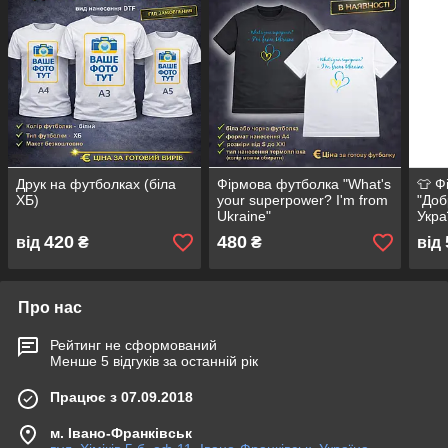
Друк на футболках (біла
Фірмова футболка "What's
👕 Ф
ХБ)
your superpower? I'm from
"Доб
Ukraine"
Укра
420
480
від
₴
₴
від
Про нас
Рейтинг не сформований
Менше 5 відгуків за останній рік
Працює з 07.09.2018
м. Івано-Франківськ