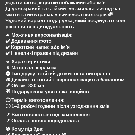
додати фото, коротке побажання або ім’я.
Друк яскравий та стійкий, не змивається під час
миття та не втрачає насиченості кольорів 🌈
Чудовий варіант подарунка, який поєднує готове
рішення та індивідуальність.
🔹
Можлива персоналізація:
✔️ Додавання фото
✔️ Короткий напис або ім’я
✔️ Невеликі правки під дизайн
🔹
Характеристики:
🥤 Матеріал: кераміка
🖨️ Тип друку: стійкий до миття та вигорання
🎨 Дизайн: готовий + персоналізація за бажанням
📏 Об’єм: 330 мл
🎁 Подарункова упаковка: опційно
⏱️
Термін виготовлення:
🕒 1–2 робочі години після узгодження змін
📌 Виготовляється під замовлення
📌 Оплата: повна передоплата
🎯
Кому підійде: