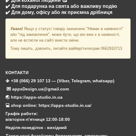
✔️ Для коханої людини 🥰
✔️ Для подарунка на свята або важливу подію
✔️ Для дому, офісу або як приємна дрібниця
Увага!
Якщо у статусі товару зазначено "Немає в наявності"
або "під замовлення", може бути, що він вже є в наявності,
але не встигли на сайті внести зміни.
Тому пишіть, дзвоніть, питайте вайбер/телеграм 0662910713
КОНТАКТИ
📳 +38 (066) 29 107 13 — (Viber, Telegram, whatsapp)
💌 appsDesign.ua@gmail.com
🌏 https://apps-studio.in.ua
💻 shop online: https://apps-studio.in.ua/
Графік работи:
вівторок-п’ятниця 12:00-18:00
Неділя-понеділок - вихідний
Також наші дизайнери допоможуть створити