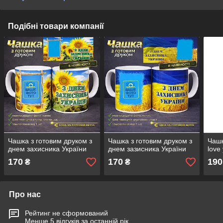
Подібні товари компанії
Чашка з готовим друком з
Чашка з готовим друком з
Чашк
днем захисника України
днем зазисника України
love
170
170
190
₴
₴
Про нас
Рейтинг не сформований
Менше 5 відгуків за останній рік