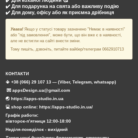
✔️ Для коханої людини 🥰
✔️ Для подарунка на свята або важливу подію
✔️ Для дому, офісу або як приємна дрібниця
Увага!
Якщо у статусі товару зазначено "Немає в наявності"
або "під замовлення", може бути, що він вже є в наявності,
але не встигли на сайті внести зміни.
Тому пишіть, дзвоніть, питайте вайбер/телеграм 0662910713
КОНТАКТИ
📳 +38 (066) 29 107 13 — (Viber, Telegram, whatsapp)
💌 appsDesign.ua@gmail.com
🌏 https://apps-studio.in.ua
💻 shop online: https://apps-studio.in.ua/
Графік работи:
вівторок-п’ятниця 12:00-18:00
Неділя-понеділок - вихідний
Також наші дизайнери допоможуть створити