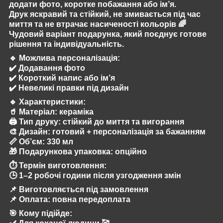
додати фото, коротке побажання або ім’я.
Друк яскравий та стійкий, не змивається під час
миття та не втрачає насиченості кольорів 🌈
Чудовий варіант подарунка, який поєднує готове
рішення та індивідуальність.
🔹
Можлива персоналізація:
✔️ Додавання фото
✔️ Короткий напис або ім’я
✔️ Невеликі правки під дизайн
🔹
Характеристики:
🥤 Матеріал: кераміка
🖨️ Тип друку: стійкий до миття та вигорання
🎨 Дизайн: готовий + персоналізація за бажанням
📏 Об’єм: 330 мл
🎁 Подарункова упаковка: опційно
⏱️
Термін виготовлення:
🕒 1–2 робочі години після узгодження змін
📌 Виготовляється під замовлення
📌 Оплата: повна передоплата
🎯
Кому підійде: