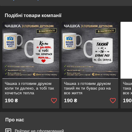
Подібні товари компанії
Чашка з готовим друком
Чашка з готовим друком
Чашк
коли ти далеко, а тобі так
такий як ти буває раз на
така
хочеться тепла
все життя
все 
190
190
190
₴
₴
Про нас
Рейтинг не сформований