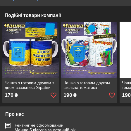
Подібні товари компанії
Чашка з готовим друком з
Чашка з готовим друком
Чашк
днем зазисника України
шкільна тематика
тема
170
190
190
₴
₴
Про нас
Рейтинг не сформований
Менше 5 відгуків за останній рік