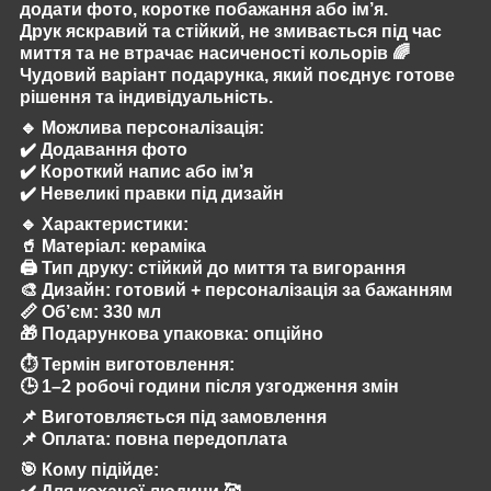
додати фото, коротке побажання або ім’я.
Друк яскравий та стійкий, не змивається під час
миття та не втрачає насиченості кольорів 🌈
Чудовий варіант подарунка, який поєднує готове
рішення та індивідуальність.
🔹
Можлива персоналізація:
✔️ Додавання фото
✔️ Короткий напис або ім’я
✔️ Невеликі правки під дизайн
🔹
Характеристики:
🥤 Матеріал: кераміка
🖨️ Тип друку: стійкий до миття та вигорання
🎨 Дизайн: готовий + персоналізація за бажанням
📏 Об’єм: 330 мл
🎁 Подарункова упаковка: опційно
⏱️
Термін виготовлення:
🕒 1–2 робочі години після узгодження змін
📌 Виготовляється під замовлення
📌 Оплата: повна передоплата
🎯
Кому підійде: