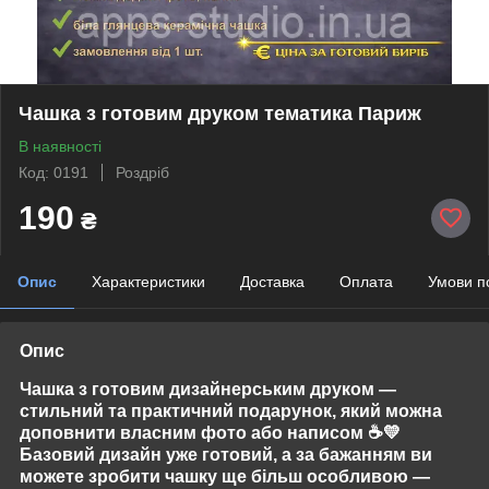
Чашка з готовим друком тематика Париж
В наявності
Код: 0191
Роздріб
190
₴
Опис
Характеристики
Доставка
Оплата
Умови п
Опис
Чашка з готовим дизайнерським друком —
стильний та практичний подарунок, який можна
доповнити власним фото або написом
☕💛
Базовий дизайн уже готовий, а за бажанням ви
можете зробити чашку ще більш особливою —