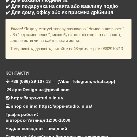
✔️ Для коханої людини 🥰
✔️ Для подарунка на свята або важливу подію
✔️ Для дому, офісу або як приємна дрібниця
Увага!
Якщо у статусі товару зазначено "Немає в наявності"
або "під замовлення", може бути, що він вже є в наявності,
але не встигли на сайті внести зміни.
Тому пишіть, дзвоніть, питайте вайбер/телеграм 0662910713
КОНТАКТИ
📳 +38 (066) 29 107 13 — (Viber, Telegram, whatsapp)
💌 appsDesign.ua@gmail.com
🌏 https://apps-studio.in.ua
💻 shop online: https://apps-studio.in.ua/
Графік работи:
вівторок-п’ятниця 12:00-18:00
Неділя-понеділок - вихідний
Також наші дизайнери допоможуть створити