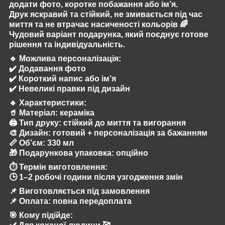
додати фото, коротке побажання або ім’я.
Друк яскравий та стійкий, не змивається під час
миття та не втрачає насиченості кольорів 🌈
Чудовий варіант подарунка, який поєднує готове
рішення та індивідуальність.
🔹
Можлива персоналізація:
✔️ Додавання фото
✔️ Короткий напис або ім’я
✔️ Невеликі правки під дизайн
🔹
Характеристики:
🥤 Матеріал: кераміка
🖨️ Тип друку: стійкий до миття та вигорання
🎨 Дизайн: готовий + персоналізація за бажанням
📏 Об’єм: 330 мл
🎁 Подарункова упаковка: опційно
⏱️
Термін виготовлення:
🕒 1–2 робочі години після узгодження змін
📌 Виготовляється під замовлення
📌 Оплата: повна передоплата
🎯
Кому підійде: