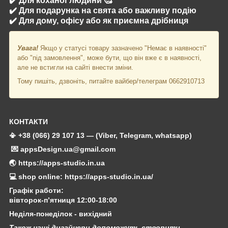
✔️ Для коханої людини 🥰
✔️ Для подарунка на свята або важливу подію
✔️ Для дому, офісу або як приємна дрібниця
Увага!
Якщо у статусі товару зазначено "Немає в наявності"
або "під замовлення", може бути, що він вже є в наявності,
але не встигли на сайті внести зміни.
Тому пишіть, дзвоніть, питайте вайбер/телеграм 0662910713
КОНТАКТИ
📳 +38 (066) 29 107 13 — (Viber, Telegram, whatsapp)
💌 appsDesign.ua@gmail.com
🌏 https://apps-studio.in.ua
💻 shop online: https://apps-studio.in.ua/
Графік работи:
вівторок-п’ятниця 12:00-18:00
Неділя-понеділок - вихідний
Також наші дизайнери допоможуть створити