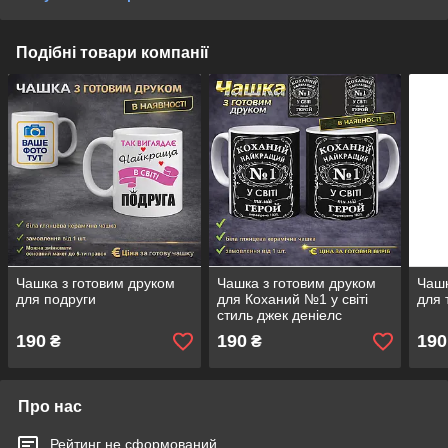
Подібні товари компанії
Чашка з готовим друком
Чашка з готовим друком
Чашк
для подруги
для Коханий №1 у світі
для 
стиль джек деніелс
190
190
190
₴
₴
Про нас
Рейтинг не сформований