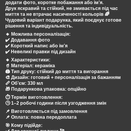
додати фото, коротке побажання або ім’я.
Друк яскравий та стійкий, не змивається під час
миття та не втрачає насиченості кольорів 🌈
Чудовий варіант подарунка, який поєднує готове
рішення та індивідуальність.
🔹
Можлива персоналізація:
✔️ Додавання фото
✔️ Короткий напис або ім’я
✔️ Невеликі правки під дизайн
🔹
Характеристики:
🥤 Матеріал: кераміка
🖨️ Тип друку: стійкий до миття та вигорання
🎨 Дизайн: готовий + персоналізація за бажанням
📏 Об’єм: 330 мл
🎁 Подарункова упаковка: опційно
⏱️
Термін виготовлення:
🕒 1–2 робочі години після узгодження змін
📌 Виготовляється під замовлення
📌 Оплата: повна передоплата
🎯
Кому підійде: