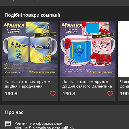
Подібні товари компанії
Чашка з готовим друком
Чашка з готовим друком
Чашк
до Дня Народження
до дня святого Валентина
до д
190
190
190
₴
₴
Про нас
Рейтинг не сформований
Менше 5 відгуків за останній рік