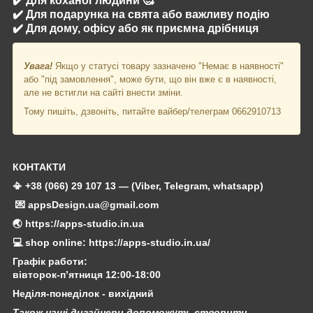
✔️ Для коханої людини 🥰
✔️ Для подарунка на свята або важливу подію
✔️ Для дому, офісу або як приємна дрібниця
Увага!
Якщо у статусі товару зазначено "Немає в наявності"
або "під замовлення", може бути, що він вже є в наявності,
але не встигли на сайті внести зміни.
Тому пишіть, дзвоніть, питайте вайбер/телеграм 0662910713
КОНТАКТИ
📳 +38 (066) 29 107 13 — (Viber, Telegram, whatsapp)
💌 appsDesign.ua@gmail.com
🌏 https://apps-studio.in.ua
💻 shop online: https://apps-studio.in.ua/
Графік работи:
вівторок-п’ятниця 12:00-18:00
Неділя-понеділок - вихідний
Також наші дизайнери допоможуть створити