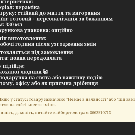
ктеристики:
еріал: кераміка
п друку: стійкий до миття та вигорання
айн: готовий + персоналізація за бажанням
м: 330 мл
арункова упаковка: опційно
ін виготовлення:
 робочі години після узгодження змін
отовляється під замовлення
ата: повна передоплата
 підійде:
 коханої людини 🥰
 подарунка на свята або важливу подію
 дому, офісу або як приємна дрібниця
кщо у статусі товару зазначено "Немає в наявності" або "під замо
игли на сайті внести зміни.
ишіть, дзвоніть, питайте вайбер/телеграм 0662910713