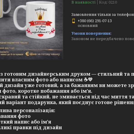
В наявності
Код:
0210
Замовлення тільки за телефо
+380 (66) 291-07-13
основний
Законом не передбачено пове
з готовим дизайнерським друком — стильний та 
ити власним фото або написом
☕💛
й дизайн уже готовий, а за бажанням ви можете з
 фото, коротке побажання або ім’я.
скравий та стійкий, не змивається під час миття та
й варіант подарунка, який поєднує готове рішення
ива персоналізація:
авання фото
откий напис або ім’я
еликі правки під дизайн