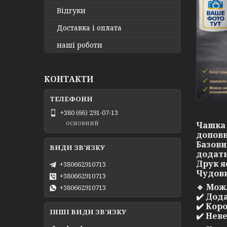
Відгуки
Доставка і оплата
наші роботи
КОНТАКТИ
+380 (66) 291-07-13
основний
Чашка 
доповн
Базови
додати
Друк я
+380662910713
Чудови
+380662910713
🔹
Можл
+380662910713
✔️ Дод
✔️ Кор
ІНШІ ВИДИ ЗВ'ЯЗКУ
✔️ Нев