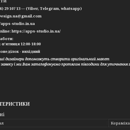
КТИ
66) 29 107 13 — (Viber, Telegram, whatsapp)
Design.ua@gmail.com
//apps-studio.in.ua
nline: https://apps-studio.in.ua/
работи:
-п’ятниця 12:00-18:00
онеділок - вихідний
ші дизайнери допоможуть створити оригінальний макет
заявку і ми Вам зателефонуємо протягом півгодини для уточнення 
ТЕРИСТИКИ
ні
ал
Кераміка