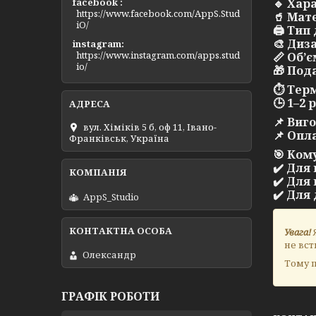
facebook
🔹
Хара
https://www.facebook.com/AppS.Stud
🥤 Мат
iO/
🖨️ Ти
🎨 Диз
instagram
https://www.instagram.com/apps.stud
📏 Об’є
io/
🎁 Под
⏱️
Терм
🕒 1–2
📌 Виг
вул. Хіміків 5 б, оф 11, Івано-
📌 Опл
Франківськ, Україна
🎯
Кому
✔️ Для
✔️ Для
✔️ Для
AppS_Studio
Увага!
Я
не вст
Олександр
Тому п
ГРАФІК РОБОТИ