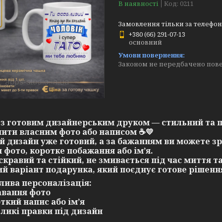
В наявності
Код:
0211
Замовлення тільки за телефо
+380 (66) 291-07-13
основний
Законом не передбачено пове
з готовим дизайнерським друком — стильний та 
ити власним фото або написом
☕💛
й дизайн уже готовий, а за бажанням ви можете з
 фото, коротке побажання або ім’я.
скравий та стійкий, не змивається під час миття та
й варіант подарунка, який поєднує готове рішення
ива персоналізація:
авання фото
откий напис або ім’я
еликі правки під дизайн