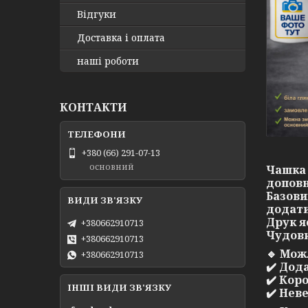
Відгуки
Доставка і оплата
наші роботи
КОНТАКТИ
+380 (66) 291-07-13
основний
Чашка 
доповн
Базови
додати
Друк я
+380662910713
Чудови
+380662910713
🔹
Можл
+380662910713
✔️ Дод
✔️ Кор
ІНШІ ВИДИ ЗВ'ЯЗКУ
✔️ Нев