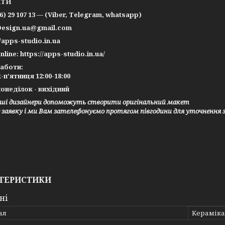
КТИ
66) 29 107 13 — (Viber, Telegram, whatsapp)
Design.ua@gmail.com
//apps-studio.in.ua
nline: https://apps-studio.in.ua/
работи:
-п’ятниця 12:00-18:00
онеділок - вихідний
ші дизайнери допоможуть створити оригінальний макет
заявку і ми Вам зателефонуємо протягом півгодини для уточнення 
ТЕРИСТИКИ
ні
ал
Кераміка