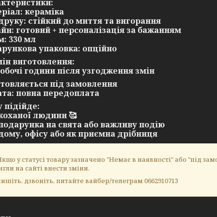
ктеристики:
еріал: кераміка
п друку: стійкий до миття та вигорання
айн: готовий + персоналізація за бажанням
м: 330 мл
арункова упаковка: опційно
ін виготовлення:
 робочі години після узгодження змін
отовляється під замовлення
ата: повна передоплата
 підійде:
 коханої людини 🥰
 подарунка на свята або важливу подію
 дому, офісу або як приємна дрібниця
кщо у статусі товару зазначено "Немає в наявності" або "під замо
игли на сайті внести зміни.
ишіть, дзвоніть, питайте вайбер/телеграм 0662910713