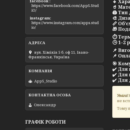
facebook
🔹
Хара
https://www.facebook.com/AppS.Stud
🥤 Мат
iO/
🖨️ Ти
🎨 Диз
instagram
https://www.instagram.com/apps.stud
📏 Об’є
io/
🎁 Под
⏱️
Терм
🕒 1–2
📌 Виг
вул. Хіміків 5 б, оф 11, Івано-
📌 Опл
Франківськ, Україна
🎯
Кому
✔️ Для
✔️ Для
✔️ Для
AppS_Studio
Увага!
Я
не вст
Олександр
Тому п
ГРАФІК РОБОТИ