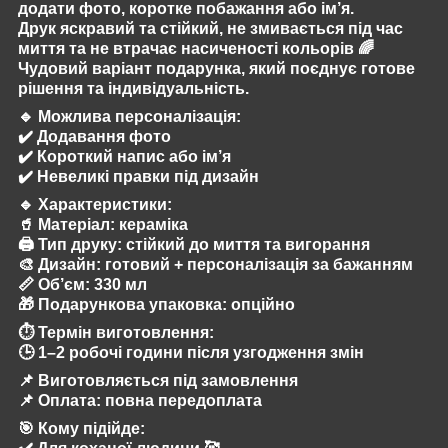
додати фото, коротке побажання або ім’я.
Друк яскравий та стійкий, не змивається під час
миття та не втрачає насиченості кольорів 🌈
Чудовий варіант подарунка, який поєднує готове
рішення та індивідуальність.
🔹
Можлива персоналізація:
✔️ Додавання фото
✔️ Короткий напис або ім’я
✔️ Невеликі правки під дизайн
🔹
Характеристики:
🥤 Матеріал: кераміка
🖨️ Тип друку: стійкий до миття та вигорання
🎨 Дизайн: готовий + персоналізація за бажанням
📏 Об’єм: 330 мл
🎁 Подарункова упаковка: опційно
⏱️
Термін виготовлення:
🕒 1–2 робочі години після узгодження змін
📌 Виготовляється під замовлення
📌 Оплата: повна передоплата
🎯
Кому підійде: