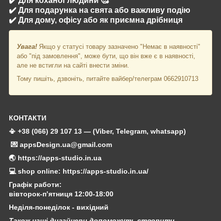
✔️ Для коханої людини 🥰
✔️ Для подарунка на свята або важливу подію
✔️ Для дому, офісу або як приємна дрібниця
Увага!
Якщо у статусі товару зазначено "Немає в наявності"
або "під замовлення", може бути, що він вже є в наявності,
але не встигли на сайті внести зміни.
Тому пишіть, дзвоніть, питайте вайбер/телеграм 0662910713
КОНТАКТИ
📳 +38 (066) 29 107 13 — (Viber, Telegram, whatsapp)
💌 appsDesign.ua@gmail.com
🌏 https://apps-studio.in.ua
💻 shop online: https://apps-studio.in.ua/
Графік работи:
вівторок-п’ятниця 12:00-18:00
Неділя-понеділок - вихідний
Також наші дизайнери допоможуть створити