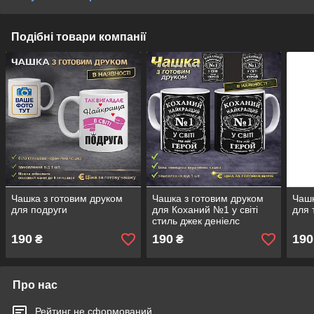
Подібні товари компанії
Чашка з готовим друком
Чашка з готовим друком
Чашк
для подруги
для Коханий №1 у світі
для 
стиль джек деніелс
190
190
190
₴
₴
Про нас
Рейтинг не сформований