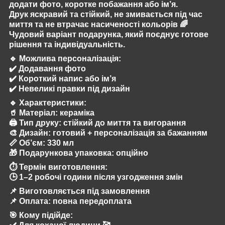
додати фото, коротке побажання або ім’я.
Друк яскравий та стійкий, не змивається під час
миття та не втрачає насиченості кольорів 🌈
Чудовий варіант подарунка, який поєднує готове
рішення та індивідуальність.
🔹
Можлива персоналізація:
✔️ Додавання фото
✔️ Короткий напис або ім’я
✔️ Невеликі правки під дизайн
🔹
Характеристики:
🥤 Матеріал: кераміка
🖨️ Тип друку: стійкий до миття та вигорання
🎨 Дизайн: готовий + персоналізація за бажанням
📏 Об’єм: 330 мл
🎁 Подарункова упаковка: опційно
⏱️
Термін виготовлення:
🕒 1–2 робочі години після узгодження змін
📌 Виготовляється під замовлення
📌 Оплата: повна передоплата
🎯
Кому підійде: