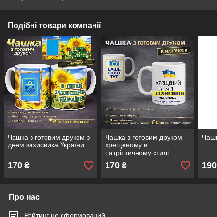
Подібні товари компанії
Чашка з готовим друком з
Чашка з готовим друком
Чашк
днем захисника України
хрещеному в
патріотичному стилі
170
170
190
₴
₴
Про нас
Рейтинг не сформований