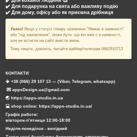
✔️ Для коханої людини 🥰
✔️ Для подарунка на свята або важливу подію
✔️ Для дому, офісу або як приємна дрібниця
Увага!
Якщо у статусі товару зазначено "Немає в наявності"
або "під замовлення", може бути, що він вже є в наявності,
але не встигли на сайті внести зміни.
Тому пишіть, дзвоніть, питайте вайбер/телеграм 0662910713
КОНТАКТИ
📳 +38 (066) 29 107 13 — (Viber, Telegram, whatsapp)
💌 appsDesign.ua@gmail.com
🌏 https://apps-studio.in.ua
💻 shop online: https://apps-studio.in.ua/
Графік работи:
вівторок-п’ятниця 12:00-18:00
Неділя-понеділок - вихідний
Також наші дизайнери допоможуть створити