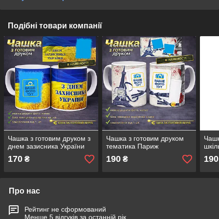
Подібні товари компанії
Чашка з готовим друком з
Чашка з готовим друком
Чашк
днем зазисника України
тематика Париж
шкіл
170
190
190
₴
₴
Про нас
Рейтинг не сформований
Менше 5 відгуків за останній рік