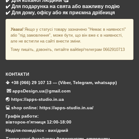
✔️ Для коханої людини 🥰
✔️ Для подарунка на свята або важливу подію
✔️ Для дому, офісу або як приємна дрібниця
Увага!
Якщо у статусі товару зазначено "Немає в наявності"
або "під замовлення", може бути, що він вже є в наявності,
але не встигли на сайті внести зміни.
Тому пишіть, дзвоніть, питайте вайбер/телеграм 0662910713
КОНТАКТИ
📳 +38 (066) 29 107 13 — (Viber, Telegram, whatsapp)
💌 appsDesign.ua@gmail.com
🌏 https://apps-studio.in.ua
💻 shop online: https://apps-studio.in.ua/
Графік работи:
вівторок-п’ятниця 12:00-18:00
Неділя-понеділок - вихідний
Також наші дизайнери допоможуть створити