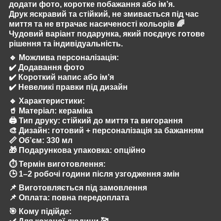
додати фото, коротке побажання або ім’я.
Друк яскравий та стійкий, не змивається під час
миття та не втрачає насиченості кольорів 🌈
Чудовий варіант подарунка, який поєднує готове
рішення та індивідуальність.
🔹
Можлива персоналізація:
✔️ Додавання фото
✔️ Короткий напис або ім’я
✔️ Невеликі правки під дизайн
🔹
Характеристики:
🥤 Матеріал: кераміка
🖨️ Тип друку: стійкий до миття та вигорання
🎨 Дизайн: готовий + персоналізація за бажанням
📏 Об’єм: 330 мл
🎁 Подарункова упаковка: опційно
⏱️
Термін виготовлення:
🕒 1–2 робочі години після узгодження змін
📌 Виготовляється під замовлення
📌 Оплата: повна передоплата
🎯
Кому підійде: