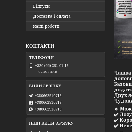
Відгуки
Доставка і оплата
наші роботи
КОНТАКТИ
+380 (66) 291-07-13
основний
Чашка 
доповн
Базови
додати
Друк я
+380662910713
Чудови
+380662910713
🔹
Можл
+380662910713
✔️ Дод
✔️ Кор
ІНШІ ВИДИ ЗВ'ЯЗКУ
✔️ Нев