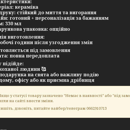
ктеристики:
еріал: кераміка
п друку: стійкий до миття та вигорання
айн: готовий + персоналізація за бажанням
м: 330 мл
арункова упаковка: опційно
ін виготовлення:
 робочі години після узгодження змін
отовляється під замовлення
ата: повна передоплата
 підійде:
 коханої людини 🥰
 подарунка на свята або важливу подію
 дому, офісу або як приємна дрібниця
кщо у статусі товару зазначено "Немає в наявності" або "під замо
игли на сайті внести зміни.
ишіть, дзвоніть, питайте вайбер/телеграм 0662910713