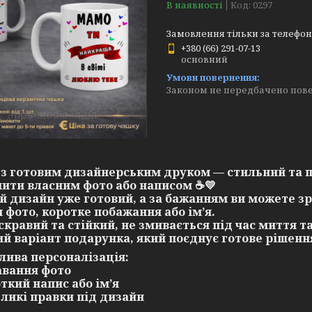
В наявності
Код:
0297
Замовлення тільки за телефо
+380 (66) 291-07-13
основний
Законом не передбачено пове
з готовим дизайнерським друком — стильний та 
ити власним фото або написом
☕💛
й дизайн уже готовий, а за бажанням ви можете з
 фото, коротке побажання або ім’я.
скравий та стійкий, не змивається під час миття та
й варіант подарунка, який поєднує готове рішення
ива персоналізація:
авання фото
откий напис або ім’я
еликі правки під дизайн