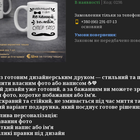
В наявності
Код:
0298
Замовлення тільки за телефо
+380 (66) 291-07-13
основний
Законом не передбачено пове
з готовим дизайнерським друком — стильний та 
ити власним фото або написом
☕💛
й дизайн уже готовий, а за бажанням ви можете з
 фото, коротке побажання або ім’я.
скравий та стійкий, не змивається під час миття та
й варіант подарунка, який поєднує готове рішення
ива персоналізація:
авання фото
откий напис або ім’я
еликі правки під дизайн