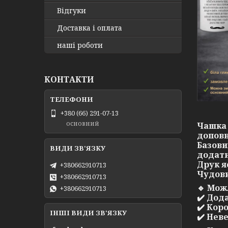
Відгуки
Доставка і оплата
наші роботи
КОНТАКТИ
+380 (66) 291-07-13
основний
Чашка 
доповн
Базови
додати
Друк я
+380662910713
Чудови
+380662910713
🔹
Можл
+380662910713
✔️ Дод
✔️ Кор
ІНШІ ВИДИ ЗВ'ЯЗКУ
✔️ Нев