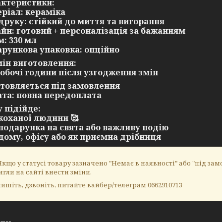
ктеристики:
еріал: кераміка
п друку: стійкий до миття та вигорання
айн: готовий + персоналізація за бажанням
м: 330 мл
арункова упаковка: опційно
ін виготовлення:
 робочі години після узгодження змін
отовляється під замовлення
ата: повна передоплата
 підійде:
 коханої людини 🥰
 подарунка на свята або важливу подію
 дому, офісу або як приємна дрібниця
кщо у статусі товару зазначено "Немає в наявності" або "під замо
игли на сайті внести зміни.
ишіть, дзвоніть, питайте вайбер/телеграм 0662910713