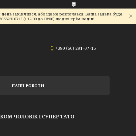
день закінчився, або ще не розпочався. Ваша заявка буде
2910713 (з 12:00 до 18:00) щодня крім неділі
+380 (66) 291-07-13
НАШІ РОБОТИ
КОМ ЧОЛОВІК І СУПЕР ТАТО