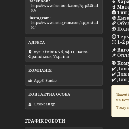
facebook
🔹
Хара
https://www.facebook.com/AppS.Stud
🥤 Мат
iO/
🖨️ Ти
🎨 Диз
instagram
https://www.instagram.com/apps.stud
📏 Об’є
io/
🎁 Под
⏱️
Терм
🕒 1–2
📌 Виг
вул. Хіміків 5 б, оф 11, Івано-
📌 Опл
Франківськ, Україна
🎯
Кому
✔️ Для
✔️ Для
✔️ Для
AppS_Studio
Увага!
Я
не вст
Олександр
Тому п
ГРАФІК РОБОТИ