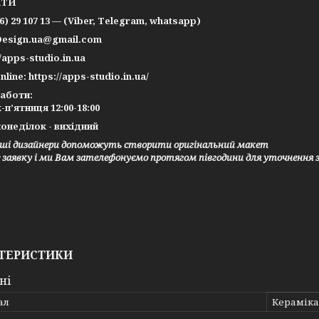
КТИ
66) 29 107 13 — (Viber, Telegram, whatsapp)
Design.ua@gmail.com
//apps-studio.in.ua
nline: https://apps-studio.in.ua/
работи:
-п’ятниця 12:00-18:00
онеділок - вихідний
ші дизайнери допоможуть створити оригінальний макет
заявку і ми Вам зателефонуємо протягом півгодини для уточнення 
ТЕРИСТИКИ
ні
ал
Кераміка